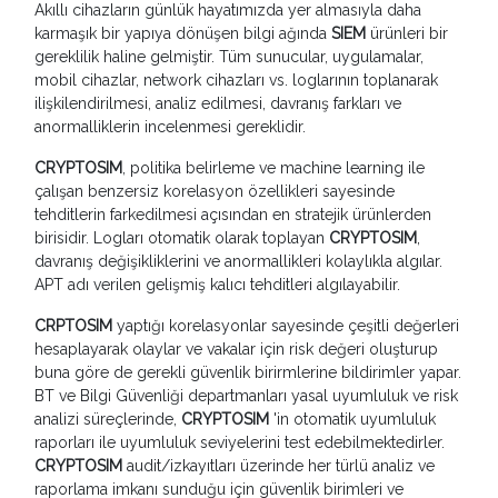
Akıllı cihazların günlük hayatımızda yer almasıyla daha
karmaşık bir yapıya dönüşen bilgi ağında
SIEM
ürünleri bir
gereklilik haline gelmiştir. Tüm sunucular, uygulamalar,
mobil cihazlar, network cihazları vs. loglarının toplanarak
ilişkilendirilmesi, analiz edilmesi, davranış farkları ve
anormalliklerin incelenmesi gereklidir.
CRYPTOSIM
, politika belirleme ve machine learning ile
çalışan benzersiz korelasyon özellikleri sayesinde
tehditlerin farkedilmesi açısından en stratejik ürünlerden
birisidir. Logları otomatik olarak toplayan
CRYPTOSIM
,
davranış değişikliklerini ve anormallikleri kolaylıkla algılar.
APT adı verilen gelişmiş kalıcı tehditleri algılayabilir.
CRPTOSIM
yaptığı korelasyonlar sayesinde çeşitli değerleri
hesaplayarak olaylar ve vakalar için risk değeri oluşturup
buna göre de gerekli güvenlik birirmlerine bildirimler yapar.
BT ve Bilgi Güvenliği departmanları yasal uyumluluk ve risk
analizi süreçlerinde,
CRYPTOSIM
'in
otomatik uyumluluk
raporları ile uyumluluk seviyelerini test edebilmektedirler.
CRYPTOSIM
audit/izkayıtları üzerinde her türlü analiz ve
raporlama imkanı sunduğu için güvenlik birimleri ve