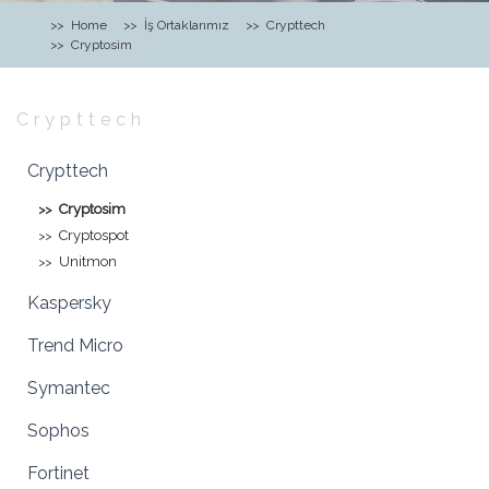
Home
İş Ortaklarımız
Crypttech
Cryptosim
Crypttech
Crypttech
Cryptosim
Cryptospot
Unitmon
Kaspersky
Trend Micro
Symantec
Sophos
Fortinet