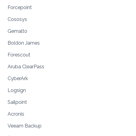
Forcepoint
Cososys
Gemalto
Boldon James
Forescout
Aruba ClearPass
CyberArk
Logsign
Sailpoint
Acronis
Veeam Backup