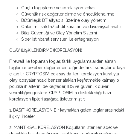
Güçlü log işleme ve korelasyon zekası
Güvenlik risk değerlendirme ve önceliklendirme
Bütünleşik BT altyapısı üzerine olay yönetimi
Öntanımlı saldırı/tehdit kuralları ve davranışsal analiz
Bilgi Güvenliği ve Olay Yönetim Sistemi
Siber istihbarat servisleri ile entegrasyon
OLAY İLİŞKİLENDİRME (KORELASYON)
Firewall ile toplanan loglar, farklı uygulamalardan alınan
loglar ile beraber değerlendirildiğinde farklı sonuçlar ortaya
çıkabilir. CRYPTOSIM çok sayıda ileri korelasyon kuralıyla
olay dosyalarındaki benzer atakları keşfetmekle kalmayıp
politika ihlallerini de keşfeder, IDS ve güvenlik duvarı
verimliliğini gösterir. CRYPTOSIM'in desteklediği bazı
korelasyon tipleri aşağıda listelenmiştir:
1. BASİT KORELASYON Bir kaynaktan gelen loglar arasındaki
ilişkiyi inceler.
2. MANTIKSAL KORELASYON Koşulların istenilen adet ve
derinlikte tasarlandığı mantıksal koşul düğümleri ağacını