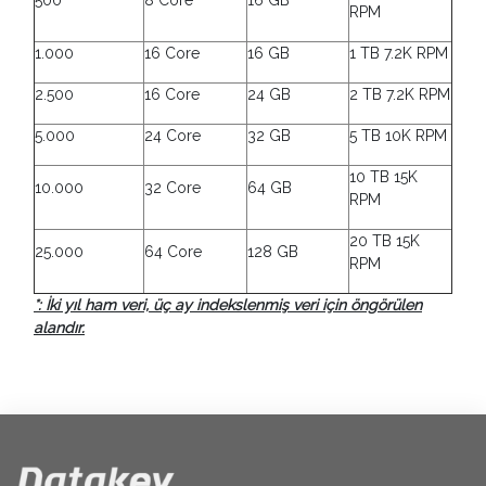
500
8 Core
16 GB
RPM
1.000
16 Core
16 GB
1 TB 7.2K RPM
2.500
16 Core
24 GB
2 TB 7.2K RPM
5.000
24 Core
32 GB
5 TB 10K RPM
10 TB 15K
10.000
32 Core
64 GB
RPM
20 TB 15K
25.000
64 Core
128 GB
RPM
*: İki yıl ham veri, üç ay indekslenmiş veri için öngörülen
alandır.