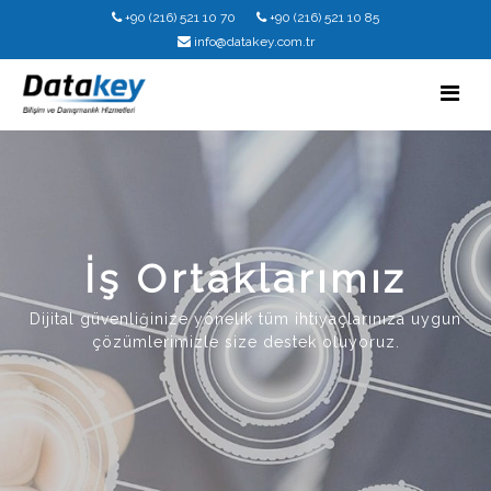
+90 (216) 521 10 70
+90 (216) 521 10 85
info@datakey.com.tr
İş Ortaklarımız
Dijital güvenliğinize yönelik tüm ihtiyaçlarınıza uygun
çözümlerimizle size destek oluyoruz.