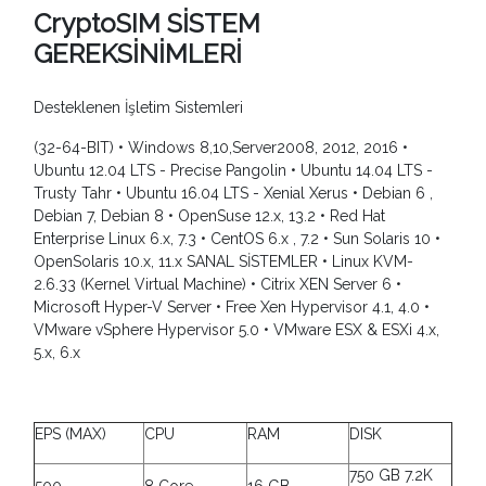
CryptoSIM SİSTEM
GEREKSİNİMLERİ
Desteklenen İşletim Sistemleri
(32-64-BIT) • Windows 8,10,Server2008, 2012, 2016 •
Ubuntu 12.04 LTS - Precise Pangolin • Ubuntu 14.04 LTS -
Trusty Tahr • Ubuntu 16.04 LTS - Xenial Xerus • Debian 6 ,
Debian 7, Debian 8 • OpenSuse 12.x, 13.2 • Red Hat
Enterprise Linux 6.x, 7.3 • CentOS 6.x , 7.2 • Sun Solaris 10 •
OpenSolaris 10.x, 11.x SANAL SİSTEMLER • Linux KVM-
2.6.33 (Kernel Virtual Machine) • Citrix XEN Server 6 •
Microsoft Hyper-V Server • Free Xen Hypervisor 4.1, 4.0 •
VMware vSphere Hypervisor 5.0 • VMware ESX & ESXi 4.x,
5.x, 6.x
EPS (MAX)
CPU
RAM
DISK
750 GB 7.2K