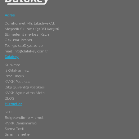
Adres
Cumhuriyet Mh. Libadiye Cd.
Meşecik Sk. No: 1/3 (DSI Karşısı)
Sümerler iş merkezi Kat:3
Üsküdar-İstanbul
Tel: +90 (216) 521 10 70
mail:
info@datakey.com.tr
Datakey
Kurumsal
İş Ortaklarımız
Bize Ulaşın
KVKK Politikası
Bilgi güvenliği Politikası
KVKK Aydınlatma Metni
BLOG
Hizmetler
SOC
Belgelendirme Hizmeti
KVKK Danışmanlığı
Sızma Testi
Saha Hizmetleri