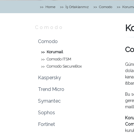
Home
İş Ortaklarımız
Comodo
Koruma
K
Comodo
Comodo
Co
Korumail
Comodo ITSM
Günü
Comodo SecureBox
dola
kana
Kaspersky
itib
Trend Micro
Bu s
Symantec
gere
mail
Sophos
Kor
Fortinet
Com
kuru