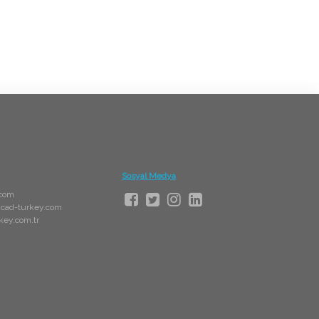
Sosyal Medya
.com
cad-turkey.com
key.com.tr