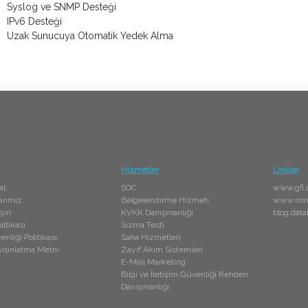
Syslog ve SNMP Desteği
IPv6 Desteği
Uzak Sunucuya Otomatik Yedek Alma
Hizmetler
Linkler
al
SOC
www.gfi
larımız
Belgelendirme Hizmeti
www.iron
şın
KVKK Danışmanlığı
blog.data
itikası
Sızma Testi
enliği Politikası
Saha Hizmetleri
dınlatma Metni
Zayıf Akım Sistemleri
E-Mail Marketing
Bilgi ve İletişim Güvenliği Rehberi
Danışmanlığı