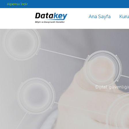
Alpemix İndir
Ana Sayfa
Kur
Dijital güvenli