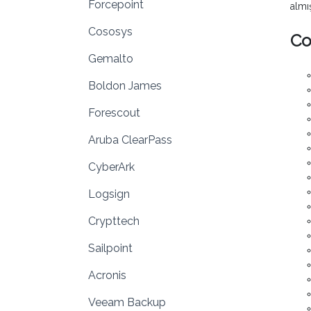
Forcepoint
almış
Cososys
Co
Gemalto
Boldon James
Forescout
Aruba ClearPass
CyberArk
Logsign
Crypttech
Sailpoint
Acronis
Veeam Backup