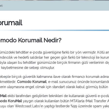
il
orumail
modo Korumail Nedir?
müzdeki tehditler e-posta güvenliğine farklı bir yön vermiştir. Kötü amaçl
ndırıcılık ve hedefli saldırılar her geçen gün farklı bir teknoloji ile 
lıyla ulaşan bu tehditler günümüzde birçok firmanın gizli verilerinin d
ar kaybetmesine de sebep olmuştur.
ebeple birçok güvenlik katmanına ilave olarak firmanızı korumak adın
kmektedir.
Comodo Korumail
, e-mail sunucunuz önünde konumlandırıl
lerin ulaşmasına engel olmak için standart olarak kabul görmüş bütün fi
uMail
ekibi tarafından geliştirilen teknikleri de kullanarak güvenli e-pos
odo KoruMail
yaygın olarak kullanılan bütün MTA'larla (Mail Transfer 
luşu olan Westcoast Labs'ın yaptığı testlerde %99 üzerinde spam yaka