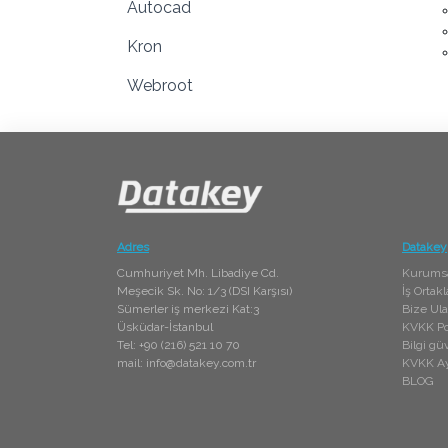
Autocad
Kron
Webroot
Adres
Datakey
Cumhuriyet Mh. Libadiye Cd.
Kurums
Meşecik Sk. No: 1/3 (DSI Karşısı)
İş Ortak
Sümerler iş merkezi Kat:3
Bize Ula
Üsküdar-İstanbul
KVKK Pol
Tel: +90 (216) 521 10 70
Bilgi güv
mail:
info@datakey.com.tr
KVKK Ay
BLOG