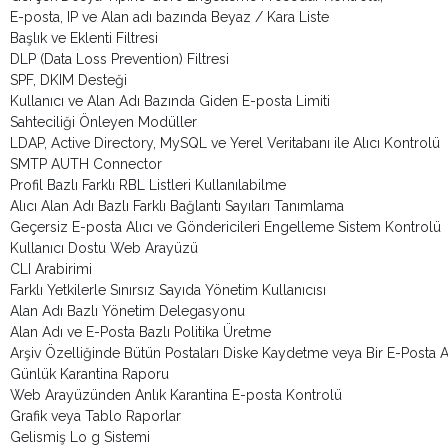
E-posta, IP ve Alan adı bazında Beyaz / Kara Liste
Başlık ve Eklenti Filtresi
DLP (Data Loss Prevention) Filtresi
SPF, DKIM Desteği
Kullanıcı ve Alan Adı Bazında Giden E-posta Limiti
Sahteciliği Önleyen Modüller
LDAP, Active Directory, MySQL ve Yerel Veritabanı ile Alıcı Kontrolü
SMTP AUTH Connector
Profil Bazlı Farklı RBL Listleri Kullanılabilme
Alıcı Alan Adı Bazlı Farklı Bağlantı Sayıları Tanımlama
Geçersiz E-posta Alıcı ve Göndericileri Engelleme Sistem Kontrolü
Kullanıcı Dostu Web Arayüzü
CLI Arabirimi
Farklı Yetkilerle Sınırsız Sayıda Yönetim Kullanıcısı
Alan Adı Bazlı Yönetim Delegasyonu
Alan Adı ve E-Posta Bazlı Politika Üretme
Arşiv Özelliğinde Bütün Postaları Diske Kaydetme veya Bir E-Posta
Günlük Karantina Raporu
Web Arayüzünden Anlık Karantina E-posta Kontrolü
Grafik veya Tablo Raporlar
Gelismiş Lo g Sistemi