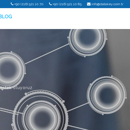
+90 (216) 521 10 70
+90 (216) 521 10 85
info@datakey.com.tr
BLOG
destek oluyoruz.