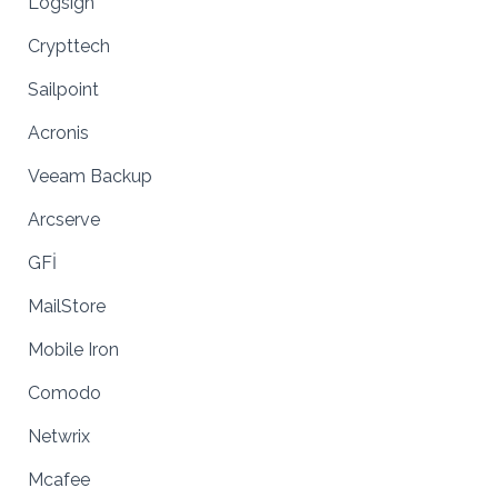
Logsign
Crypttech
Sailpoint
Acronis
Veeam Backup
Arcserve
GFİ
MailStore
Mobile Iron
Comodo
Netwrix
Mcafee