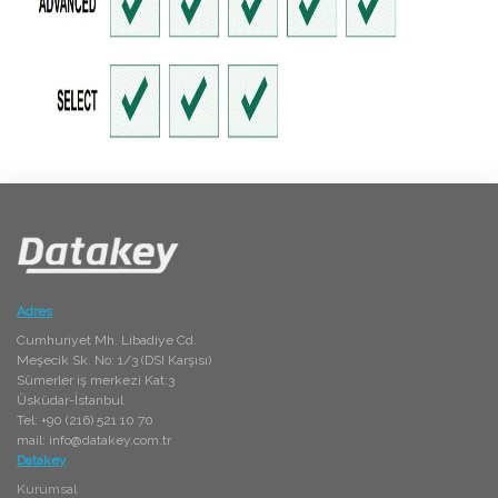
Adres
Cumhuriyet Mh. Libadiye Cd.
Meşecik Sk. No: 1/3 (DSI Karşısı)
Sümerler iş merkezi Kat:3
Üsküdar-İstanbul
Tel: +90 (216) 521 10 70
mail:
info@datakey.com.tr
Datakey
Kurumsal