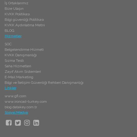
İş Ortaklarımız
Bize Ulaşın
KVKK Politikası
Bilgi güvenliği Politikası
KVKK Aydınlatma Metni
BLOG
Hizmetler
SOC
Belgelendirme Hizmeti
KVKK Danışmanlığı
Sızma Testi
Saha Hizmetleri
Zayıf Akım Sistemleri
E-Mail Marketing
Bilgi ve İletişim Güvenliği Rehberi Danışmanlığı
Linkler
www.gfi.com
www.ironcad-turkey.com
blog.datakey.com.tr
Sosyal Medya