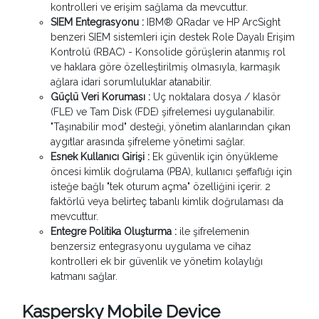
kontrolleri ve erişim sağlama da mevcuttur.
SIEM Entegrasyonu :
IBM® QRadar ve HP ArcSight
benzeri SIEM sistemleri için destek Role Dayalı Erişim
Kontrolü (RBAC) - Konsolide görüşlerin atanmış rol
ve haklara göre özelleştirilmiş olmasıyla, karmaşık
ağlara idari sorumluluklar atanabilir.
Güçlü Veri Koruması :
Uç noktalara dosya / klasör
(FLE) ve Tam Disk (FDE) şifrelemesi uygulanabilir.
"Taşınabilir mod" desteği, yönetim alanlarından çıkan
aygıtlar arasında şifreleme yönetimi sağlar.
Esnek Kullanıcı Girişi :
Ek güvenlik için önyükleme
öncesi kimlik doğrulama (PBA), kullanıcı şeffaflığı için
isteğe bağlı "tek oturum açma" özelliğini içerir. 2
faktörlü veya belirteç tabanlı kimlik doğrulaması da
mevcuttur.
Entegre Politika Oluşturma :
ile şifrelemenin
benzersiz entegrasyonu uygulama ve cihaz
kontrolleri ek bir güvenlik ve yönetim kolaylığı
katmanı sağlar.
Kaspersky Mobile Device