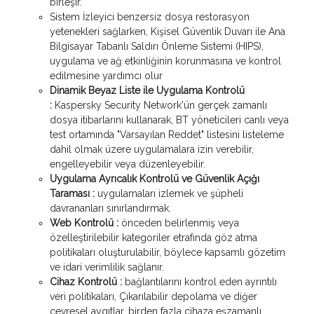
birleşir.
Sistem İzleyici benzersiz dosya restorasyon
yetenekleri sağlarken, Kişisel Güvenlik Duvarı ile Ana
Bilgisayar Tabanlı Saldırı Önleme Sistemi (HIPS),
uygulama ve ağ etkinliğinin korunmasına ve kontrol
edilmesine yardımcı olur
Dinamik Beyaz Liste ile Uygulama Kontrolü
:
Kaspersky Security Network'ün gerçek zamanlı
dosya itibarlarını kullanarak, BT yöneticileri canlı veya
test ortamında "Varsayılan Reddet" listesini listeleme
dahil olmak üzere uygulamalara izin verebilir,
engelleyebilir veya düzenleyebilir.
Uygulama Ayrıcalık Kontrolü ve Güvenlik Açığı
Taraması :
uygulamaları izlemek ve şüpheli
davrananları sınırlandırmak.
Web Kontrolü :
önceden belirlenmiş veya
özelleştirilebilir kategoriler etrafında göz atma
politikaları oluşturulabilir, böylece kapsamlı gözetim
ve idari verimlilik sağlanır.
Cihaz Kontrolü :
bağlantılarını kontrol eden ayrıntılı
veri politikaları, Çıkarılabilir depolama ve diğer
çevresel aygıtlar, birden fazla cihaza eşzamanlı