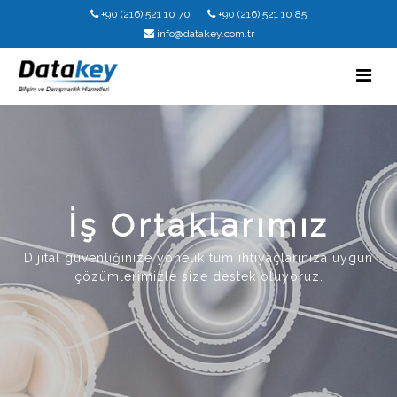
+90 (216) 521 10 70
+90 (216) 521 10 85
info@datakey.com.tr
İş Ortaklarımız
Dijital güvenliğinize yönelik tüm ihtiyaçlarınıza uygun
çözümlerimizle size destek oluyoruz.