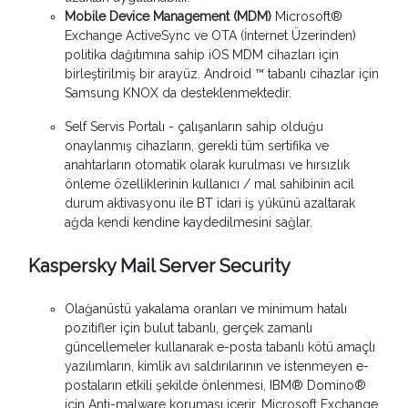
Mobile Device Management (MDM)
Microsoft®
Exchange ActiveSync ve OTA (İnternet Üzerinden)
politika dağıtımına sahip iOS MDM cihazları için
birleştirilmiş bir arayüz. Android ™ tabanlı cihazlar için
Samsung KNOX da desteklenmektedir.
Self Servis Portalı - çalışanların sahip olduğu
onaylanmış cihazların, gerekli tüm sertifika ve
anahtarların otomatik olarak kurulması ve hırsızlık
önleme özelliklerinin kullanıcı / mal sahibinin acil
durum aktivasyonu ile BT idari iş yükünü azaltarak
ağda kendi kendine kaydedilmesini sağlar.
Kaspersky Mail Server Security
Olağanüstü yakalama oranları ve minimum hatalı
pozitifler için bulut tabanlı, gerçek zamanlı
güncellemeler kullanarak e-posta tabanlı kötü amaçlı
yazılımların, kimlik avı saldırılarının ve istenmeyen e-
postaların etkili şekilde önlenmesi, IBM® Domino®
için Anti-malware koruması içerir. Microsoft Exchange