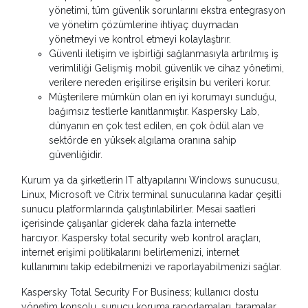
yönetimi, tüm güvenlik sorunlarını ekstra entegrasyon
ve yönetim çözümlerine ihtiyaç duymadan
yönetmeyi ve kontrol etmeyi kolaylaştırır.
Güvenli iletişim ve işbirliği sağlanmasıyla artırılmış iş
verimliliği Gelişmiş mobil güvenlik ve cihaz yönetimi,
verilere nereden erişilirse erişilsin bu verileri korur.
Müşterilere mümkün olan en iyi korumayı sunduğu,
bağımsız testlerle kanıtlanmıştır. Kaspersky Lab,
dünyanın en çok test edilen, en çok ödül alan ve
sektörde en yüksek algılama oranına sahip
güvenliğidir.
Kurum ya da şirketlerin IT altyapılarını Windows sunucusu,
Linux, Microsoft ve Citrix terminal sunucularına kadar çeşitli
sunucu platformlarında çalıştırılabilirler. Mesai saatleri
içerisinde çalışanlar giderek daha fazla internette
harcıyor. Kaspersky total security web kontrol araçları,
internet erişimi politikalarını belirlemenizi, internet
kullanımını takip edebilmenizi ve raporlayabilmenizi sağlar.
Kaspersky Total Security For Business; kullanıcı dostu
yönetim konsolu, sunucu koruma raporlamaları, taramalar