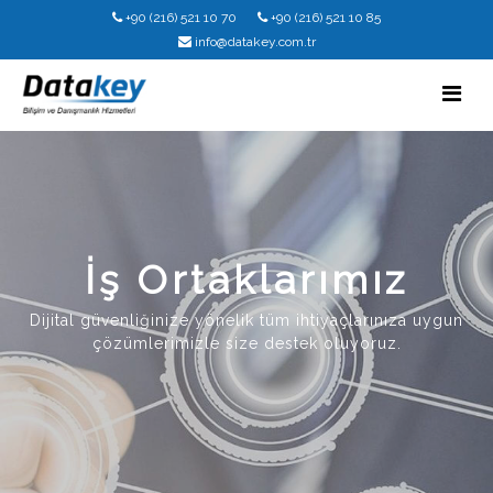
+90 (216) 521 10 70
+90 (216) 521 10 85
info@datakey.com.tr
İş Ortaklarımız
Dijital güvenliğinize yönelik tüm ihtiyaçlarınıza uygun
çözümlerimizle size destek oluyoruz.