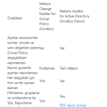
Netwrix
Change
Netwrix Auditor
Notifier for
for Active Directory
Özellikler
Group
(Ücretsiz Demo)
Policy
(Ücretsiz)
Ayarlar seviyesinde,
isimler, önceki ve
yeni değerleri içeren
Var
Var
Group Policy
değişiklikleri
raporlaması
Nesne güvenlik
Kısıtlamalı
Tam detaylı
ayarları raporlaması
Her değişiklik için
Yok
Var
Kim ve Ne zaman
alanları
Filtreleme, gruplama
Yes
ve sınıflandırma ile
Yok
SQL Raporlama
PDF rapor örneği