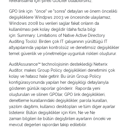
referanslama için şifreli GUIDler bulabilirsiniz.
GPO link için "önce" ve "sonra" detayları ve önem öncelikli
değişikliklere Windpws 2003 ve öncesinde ulaşılamaz,
Windows 2008 bu verileri sağlar fakat onların da
kullanılması pek kolay değildir (daha fazla bilgi
için: Summary: Limitations of Native Active Directory
Auditing Tools). Birden çok IT çalışanının yürüttüğü IT
altyapılarında yapılan kontrolsüz ve denetimsiz değişiklikler
temel güvenlik ve yönetmeliğe uygunluk riskleri oluşturur.
AuditAssurance™ technolojisinin desteklediği Netwrix
Auditor, makes Group Policy değişiklikleri denetimini çok
kolay ve hatasız hale getirir. Bu ürün Group Policy
konfigürasyonunda yapılan her değişikliği detaylarıyla
gösteren günlük raporlar gönderir. Raporda yeni
oluşturulan ve silinen GPOlar, GPO link değişiklikleri,
denetleme kurallarındaki değişiklikler, parola kuralları,
yazılım dağıtımı, kullanıcı desktopları ve tüm diğer ayarlar
listelenir. Bütün değişiklikler için Kim, Ne ve Ne
zaman bilgileri ile bütün değiştirilen ayarların önceki ve
mevcut değerleri rapordan takip edilebilir.