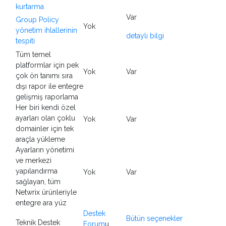
kurtarma
Var
Group Policy
Yok
yönetim ihlallerinin
detaylı bilgi
tespiti
Tüm temel
platformlar için pek
Yok
Var
çok ön tanımı sıra
dışı rapor ile entegre
gelişmiş raporlama
Her biri kendi özel
ayarları olan çoklu
Yok
Var
domainler için tek
araçla yükleme
Ayarların yönetimi
ve merkezi
yapılandırma
Yok
Var
sağlayan, tüm
Netwrix ürünleriyle
entegre ara yüz
Destek
Bütün seçenekler
Teknik Destek
Forum
u