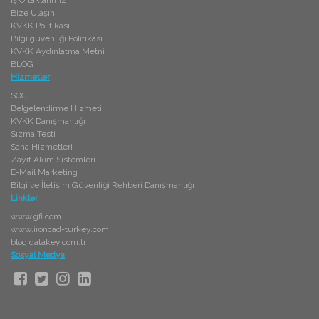
İş Ortaklarımız
Bize Ulaşın
KVKK Politikası
Bilgi güvenliği Politikası
KVKK Aydınlatma Metni
BLOG
Hizmetler
SOC
Belgelendirme Hizmeti
KVKK Danışmanlığı
Sızma Testi
Saha Hizmetleri
Zayıf Akım Sistemleri
E-Mail Marketing
Bilgi ve İletişim Güvenliği Rehberi Danışmanlığı
Linkler
www.gfi.com
www.ironcad-turkey.com
blog.datakey.com.tr
Sosyal Medya