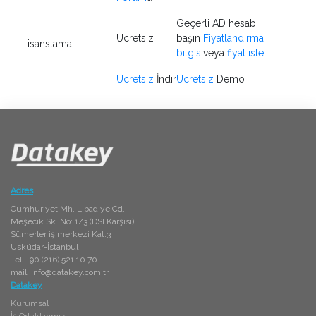
Geçerli AD hesabı
Ücretsiz
başın
Fiyatlandırma
Lisanslama
bilgisi
veya
fiyat iste
Ücretsiz
İndir
Ücretsiz
Demo
Adres
Cumhuriyet Mh. Libadiye Cd.
Meşecik Sk. No: 1/3 (DSI Karşısı)
Sümerler iş merkezi Kat:3
Üsküdar-İstanbul
Tel: +90 (216) 521 10 70
mail:
info@datakey.com.tr
Datakey
Kurumsal