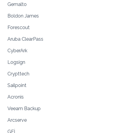
Gemalto
Boldon James
Forescout
Aruba ClearPass
CyberArk
Logsign
Crypttech
Sailpoint
Acronis
Veeam Backup
Arcserve
GFİ