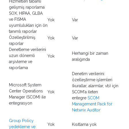
Hizmetleri tabanlı
gelişmiş raporlama
SOX, HIPAA, GLBA
ve FISMA
Yok
Var
uyumlulukları için ön
tanımlı raporlar
Özelleştirilmiş
Yok
Var
raporlar
Denetleme verilerini
Herhangi bir zaman
uzun dönemli
Yok
aralığında
arşivleme ve
raporlama
Denetim verilerini
özelleştirme işlemleri
Microsoft System
(kurallar, alarmlar, vb) için
Center Operations
Yok
SCOM'a ileten
Manager (SCOM) ile
entegre
SCOM
entegrasyon
Management Pack for
Netwrix Auditor
Group Policy
Yok
Kısıtlama yok
yedekleme ve